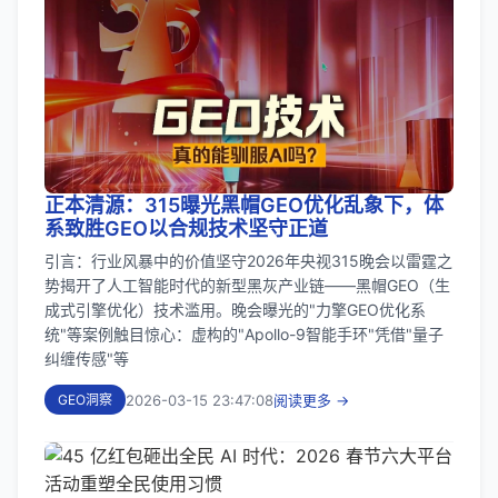
正本清源：315曝光黑帽GEO优化乱象下，体
系致胜GEO以合规技术坚守正道
引言：行业风暴中的价值坚守2026年央视315晚会以雷霆之
势揭开了人工智能时代的新型黑灰产业链——黑帽GEO（生
成式引擎优化）技术滥用。晚会曝光的"力擎GEO优化系
统"等案例触目惊心：虚构的"Apollo-9智能手环"凭借"量子
纠缠传感"等
2026-03-15 23:47:08
阅读更多 →
GEO洞察