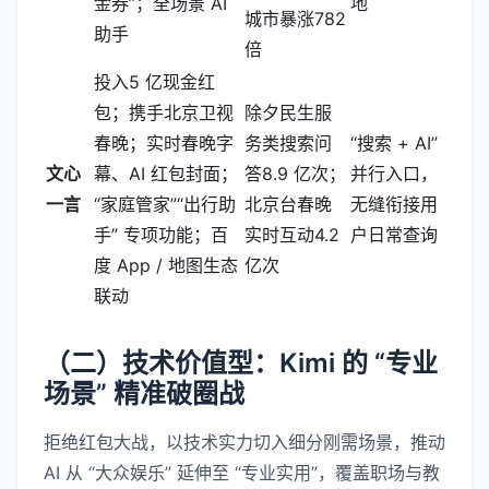
金券”；全场景 AI
地
城市暴涨782
助手
倍
投入5 亿现金红
包；携手北京卫视
除夕民生服
春晚；实时春晚字
务类搜索问
“搜索 + AI”
文心
幕、AI 红包封面；
答8.9 亿次；
并行入口，
一言
“家庭管家”“出行助
北京台春晚
无缝衔接用
手” 专项功能；百
实时互动4.2
户日常查询
度 App / 地图生态
亿次
联动
（二）技术价值型：Kimi 的 “专业
场景” 精准破圈战
拒绝红包大战，以技术实力切入细分刚需场景，推动
AI 从 “大众娱乐” 延伸至 “专业实用”，覆盖职场与教