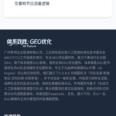
交重构节日流量逻辑
广州粤师企业管理有限公司，工业和信息化部人工智能标准化技术委员会
(MIIT/TC1)工作组成员单位：专业GEO优化服务商，致力于推动行业合规
GEO，旗下体系致胜GEO系统，提供全球GEO优化服务。体系致胜GEO是中
国领先的AI信息准确性优化服务商，专注于为品牌构建面向AI引擎（AI
Engine）的认知识别优势。我们建立了C.O.R.E.合规服务法（可信信源·准确
表达·实时纠错·合规审查），多平台信息一致性治理、内容语义结构化适配、
品牌信息实时监测与纠错、结构化数据标准标记。所有服务均基于《生成式
人工智能服务管理暂行办法》等法规要求的真实信源原则，拒绝任何形式的
算法对抗或数据操纵。深度适配DeepSeek、豆包、通义千问、文心一言、
Kimi等国内主流大模型的内容理解逻辑。