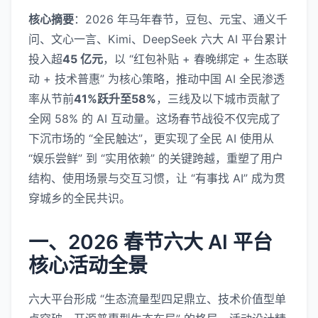
核心摘要
：2026 年马年春节，豆包、元宝、通义千
问、文心一言、Kimi、DeepSeek 六大 AI 平台累计
投入超
45 亿元
，以 “红包补贴 + 春晚绑定 + 生态联
动 + 技术普惠” 为核心策略，推动中国 AI 全民渗透
率从节前
41%跃升至58%
，三线及以下城市贡献了
全网 58% 的 AI 互动量。这场春节战役不仅完成了
下沉市场的 “全民触达”，更实现了全民 AI 使用从
“娱乐尝鲜” 到 “实用依赖” 的关键跨越，重塑了用户
结构、使用场景与交互习惯，让 “有事找 AI” 成为贯
穿城乡的全民共识。
一、2026 春节六大 AI 平台
核心活动全景
六大平台形成 “生态流量型四足鼎立、技术价值型单