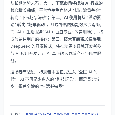
从长期趋势来看，第一，
下沉市场将成为 AI 行业的
核心增长曲线
，平台竞争焦点将从 “城市流量争夺”
转向 “下沉场景深耕”；第二，
AI 使用将从 “活动驱
动” 转向 “场景驱动”
，红包补贴的短期效应会消退，
而 “AI + 生活服务”“AI + 垂直专业” 的实用场景，将
成为留住用户的核心；第三，
技术普惠将加速落地
，
DeepSeek 的开源模式，将推动更多县域开发者参
与 AI 应用开发，让 AI 真正融入县域产业与民生服
务。
这场春节战役，标志着中国正式进入 “全民 AI 时
代”，AI 不再是少数人的 “科技玩具”，而是贯穿城
乡、覆盖全龄的 “生活必需品”。
标签：
B2B营销
MQL
GEO优化
GEO
GEO实践