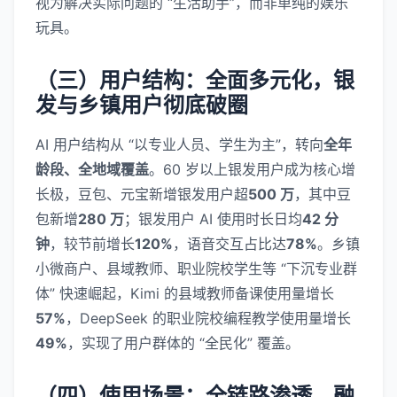
视为解决实际问题的 “生活助手”，而非单纯的娱乐
玩具。
（三）用户结构：全面多元化，银
发与乡镇用户彻底破圈
AI 用户结构从 “以专业人员、学生为主”，转向
全年
龄段、全地域覆盖
。60 岁以上银发用户成为核心增
长极，豆包、元宝新增银发用户超
500 万
，其中豆
包新增
280 万
；银发用户 AI 使用时长日均
42 分
钟
，较节前增长
120%
，语音交互占比达
78%
。乡镇
小微商户、县域教师、职业院校学生等 “下沉专业群
体” 快速崛起，Kimi 的县域教师备课使用量增长
57%
，DeepSeek 的职业院校编程教学使用量增长
49%
，实现了用户群体的 “全民化” 覆盖。
（四）使用场景：全链路渗透，融