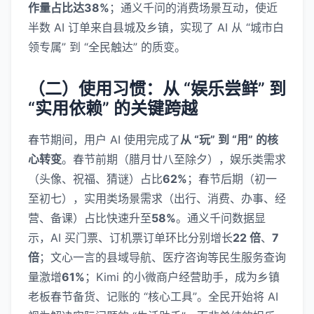
作量占比达38%
；通义千问的消费场景互动，使近
半数 AI 订单来自县城及乡镇，实现了 AI 从 “城市白
领专属” 到 “全民触达” 的质变。
（二）使用习惯：从 “娱乐尝鲜” 到
“实用依赖” 的关键跨越
春节期间，用户 AI 使用完成了
从 “玩” 到 “用” 的核
心转变
。春节前期（腊月廿八至除夕），娱乐类需求
（头像、祝福、猜谜）占比
62%
；春节后期（初一
至初七），实用类场景需求（出行、消费、办事、经
营、备课）占比快速升至
58%
。通义千问数据显
示，AI 买门票、订机票订单环比分别增长
22 倍
、
7
倍
；文心一言的县域导航、医疗咨询等民生服务查询
量激增
61%
；Kimi 的小微商户经营助手，成为乡镇
老板春节备货、记账的 “核心工具”。全民开始将 AI