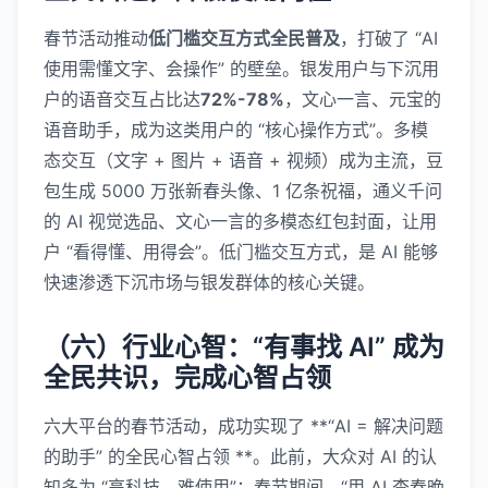
春节活动推动
低门槛交互方式全民普及
，打破了 “AI
使用需懂文字、会操作” 的壁垒。银发用户与下沉用
户的语音交互占比达
72%-78%
，文心一言、元宝的
语音助手，成为这类用户的 “核心操作方式”。多模
态交互（文字 + 图片 + 语音 + 视频）成为主流，豆
包生成 5000 万张新春头像、1 亿条祝福，通义千问
的 AI 视觉选品、文心一言的多模态红包封面，让用
户 “看得懂、用得会”。低门槛交互方式，是 AI 能够
快速渗透下沉市场与银发群体的核心关键。
（六）行业心智：“有事找 AI” 成为
全民共识，完成心智占领
六大平台的春节活动，成功实现了 **“AI = 解决问题
的助手” 的全民心智占领 **。此前，大众对 AI 的认
知多为 “高科技、难使用”；春节期间，“用 AI 查春晚