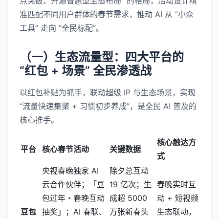
点突破、开源普惠型生态布局” 的格局，活动设计精
准匹配不同用户群体的春节需求，推动 AI 从 “小众
工具” 走向 “全民标配”。
（一）生态流量型：四大平台的
“红包 + 场景” 全民渗透战
以红包补贴为抓手，联动超级 IP 与生态场景，实现
“流量快速集聚 + 习惯初步养成”，是全民 AI 普及的
核心推手。
核心触达方
平台
核心春节活动
关键数据
式
央视春晚独家 AI
除夕总互动
云合作伙伴；「豆
19 亿次；生
春晚实时互
包过年・春晚互动
成超 5000
动 + 短视频
豆包
抽奖」；AI 春联、
万张新春头
生态联动，