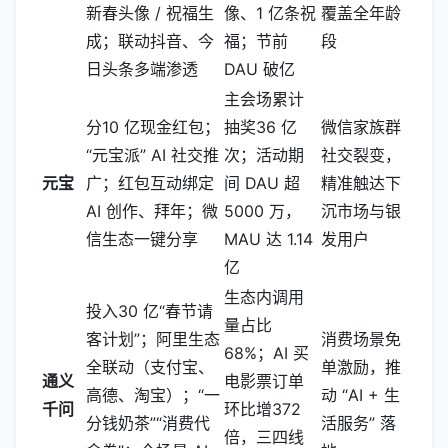
新春头像 / 祝福生
像、1 亿条祝
覆盖全年龄
成；联动抖音、今
福；节前
段
日头条多端渗透
DAU 破亿
主会场累计
分10 亿现金红包；
抽奖36 亿
微信家族群
“元宝派” AI 社交推
次；活动期
社交裂变，
元宝
广；红包互动绑定
间 DAU 超
精准触达下
AI 创作、拜年；微
5000 万，
沉市场与银
信生态一键分享
MAU 达 1.14
发用户
亿
生态内调用
投入30 亿“春节请
量占比
客计划”；阿里生态
消费场景免
68%；AI 买
全联动（支付宝、
单激励，推
通义
电影票订单
高德、淘宝）；“一
动 “AI + 生
千问
环比增372
分钱奶茶”“消费代
活服务” 落
倍，三四线