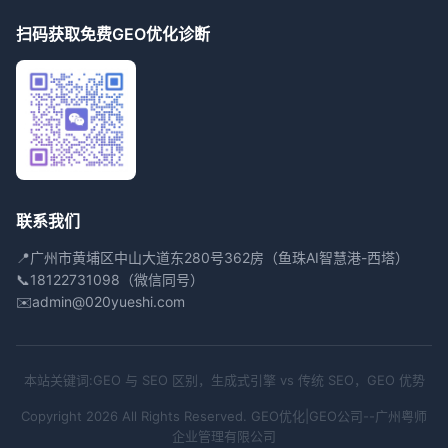
扫码获取免费GEO优化诊断
联系我们
📍
广州市黄埔区中山大道东280号362房（鱼珠AI智慧港-西塔）
📞
18122731098（微信同号）
✉️
admin@020yueshi.com
本站关键词:GEO 与 SEO 区别，生成式引擎 vs 传统 SEO，GEO 优势
Copyright 2026 All Rights Reserved. GEO优化|GEO公司--广州粤师
企业管理有限公司