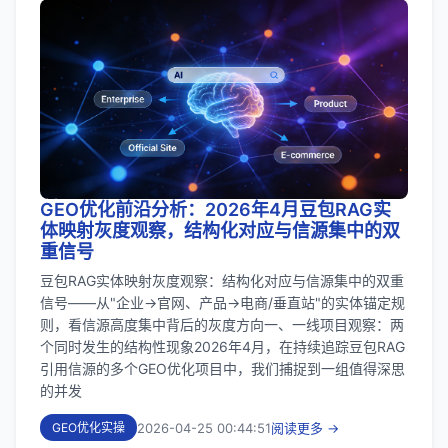
GEO优化前沿分析：2026年4月豆包RAG实
体映射灰度观察，结构化对应与信源集中的双
重信号
豆包RAG实体映射灰度观察：结构化对应与信源集中的双重
信号——从"企业→官网、产品→电商/垂直站"的实体锚定规
则，看信源高度集中背后的灰度方向一、一线项目观察：两
个同时发生的结构性现象2026年4月，在持续追踪豆包RAG
引用信源的多个GEO优化项目中，我们捕捉到一组值得深思
的并发
2026-04-25 00:44:51
阅读更多 →
GEO优化实操