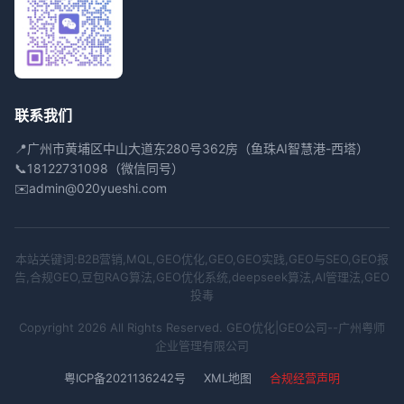
联系我们
📍
广州市黄埔区中山大道东280号362房（鱼珠AI智慧港-西塔）
📞
18122731098（微信同号）
✉️
admin@020yueshi.com
本站关键词:B2B营销,MQL,GEO优化,GEO,GEO实践,GEO与SEO,GEO报
告,合规GEO,豆包RAG算法,GEO优化系统,deepseek算法,AI管理法,GEO
投毒
Copyright 2026 All Rights Reserved. GEO优化|GEO公司--广州粤师
企业管理有限公司
粤ICP备2021136242号
XML地图
合规经营声明