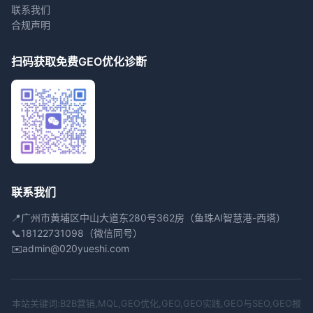
联系我们
合规声明
扫码获取免费GEO优化诊断
联系我们
📍
广州市黄埔区中山大道东280号362房（鱼珠AI智慧港-西塔）
📞
18122731098（微信同号）
✉️
admin@020yueshi.com
本站关键词:B2B营销,MQL,GEO优化,GEO,GEO实践,GEO与SEO,GEO报