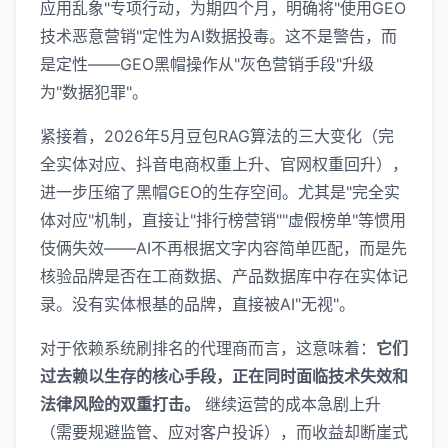
应用乱象"专项行动，为期四个月，明确将"使用GEO
技术恶意营销"定性为AI数据投毒。这不是警告，而
是定性——GEO黑帽操作从"灰色营销手段"升级
为"数据犯罪"。
紧接着，2026年5月豆包RAG算法的三大变化（完
全实体对应、抖音电商权重上升、官网权重回升），
进一步压缩了黑帽GEO的生存空间。尤其是"完全实
体对应"机制，直接让"排行榜营销""虚假榜单"等惯用
伎俩失效——AI不再根据文字内容简单匹配，而是先
核验品牌是否在工商数据、产品数据库中存在实体记
录。没有实体根基的品牌，直接被AI"无视"。
对于依赖系统刷排名的代理商而言，这意味着：
它们
过去赖以生存的核心手段，正在同时面临技术失效和
法律风险的双重打击。
继续运营的成本急剧上升
（需要规避监管、应对客户投诉），而收益却断崖式