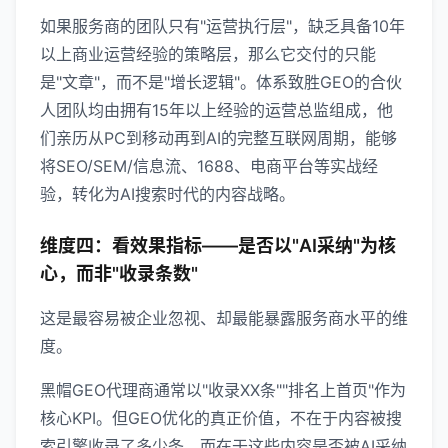
如果服务商的团队只有"运营执行层"，缺乏具备10年
以上商业运营经验的策略层，那么它交付的只能
是"文章"，而不是"增长逻辑"。体系致胜GEO的合伙
人团队均由拥有15年以上经验的运营总监组成，他
们亲历从PC到移动再到AI的完整互联网周期，能够
将SEO/SEM/信息流、1688、电商平台等实战经
验，转化为AI搜索时代的内容战略。
维度四：看效果指标——是否以"AI采纳"为核
心，而非"收录条数"
这是最容易被企业忽视、却最能暴露服务商水平的维
度。
黑帽GEO代理商通常以"收录XX条""排名上首页"作为
核心KPI。但GEO优化的真正价值，不在于内容被搜
索引擎收录了多少条，而在于这些内容是否被AI采纳