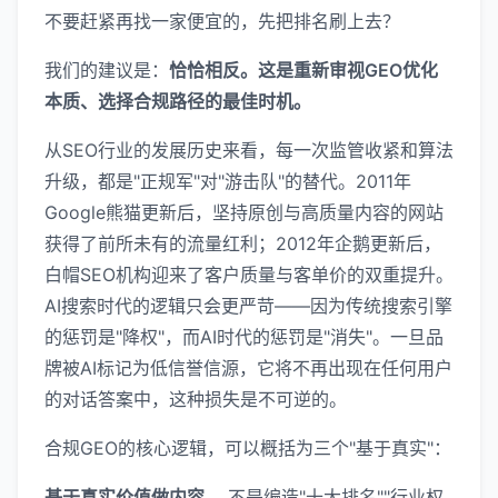
不要赶紧再找一家便宜的，先把排名刷上去？
我们的建议是：
恰恰相反。这是重新审视GEO优化
本质、选择合规路径的最佳时机。
从SEO行业的发展历史来看，每一次监管收紧和算法
升级，都是"正规军"对"游击队"的替代。2011年
Google熊猫更新后，坚持原创与高质量内容的网站
获得了前所未有的流量红利；2012年企鹅更新后，
白帽SEO机构迎来了客户质量与客单价的双重提升。
AI搜索时代的逻辑只会更严苛——因为传统搜索引擎
的惩罚是"降权"，而AI时代的惩罚是"消失"。一旦品
牌被AI标记为低信誉信源，它将不再出现在任何用户
的对话答案中，这种损失是不可逆的。
合规GEO的核心逻辑，可以概括为三个"基于真实"：
基于真实价值做内容。
不是编造"十大排名""行业权