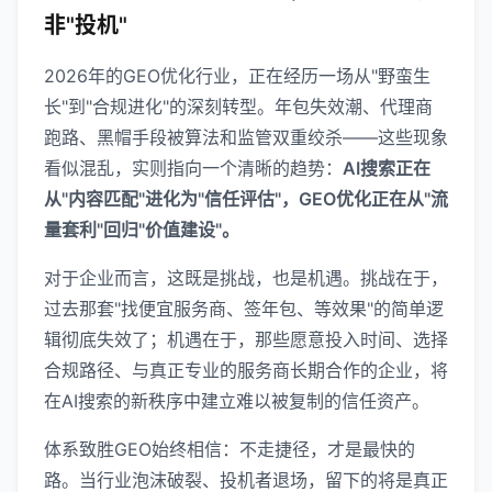
非"投机"
2026年的GEO优化行业，正在经历一场从"野蛮生
长"到"合规进化"的深刻转型。年包失效潮、代理商
跑路、黑帽手段被算法和监管双重绞杀——这些现象
看似混乱，实则指向一个清晰的趋势：
AI搜索正在
从"内容匹配"进化为"信任评估"，GEO优化正在从"流
量套利"回归"价值建设"。
对于企业而言，这既是挑战，也是机遇。挑战在于，
过去那套"找便宜服务商、签年包、等效果"的简单逻
辑彻底失效了；机遇在于，那些愿意投入时间、选择
合规路径、与真正专业的服务商长期合作的企业，将
在AI搜索的新秩序中建立难以被复制的信任资产。
体系致胜GEO始终相信：不走捷径，才是最快的
路。当行业泡沫破裂、投机者退场，留下的将是真正