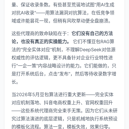
量、保证收录条数。有些甚至荒诞地试图"用AI生成
对抗AI收录"——用算法漏洞对抗算法，在低竞争领
域或许能昙花一现，但稍有风吹草动便全盘崩溃。
这些代理商的致命缺陷在于：
它们没有自己的方法
论，也没有真正的实操能力。
它们不懂豆包RAG算
法的"完全实体对应"机制，不理解DeepSeek对信源
权威性的评估逻辑，更不具备针对企业行业特性进
行"一企一策"内容战略设计的能力。它们能做的，只
是打开系统后台，点击"发布"，然后等待收录数字增
长。
当2026年5月豆包算法进行重大更新——完全实体
对应机制落地、抖音电商权重上升、官网权重回升
——这些系统代理商完全束手无策。因为它们从未研
究过算法演进的底层逻辑，只是机械地执行系统预设
的模板化流程。算法一变，模板失效，效果归零。