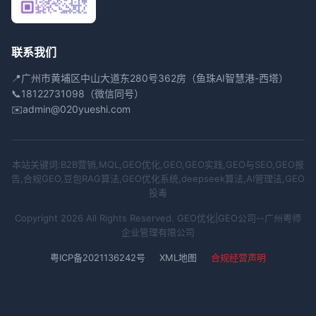
联系我们
📍
广州市黄埔区中山大道东280号362房（鱼珠AI智慧港-西塔）
📞
18122731098（微信同号）
✉️
admin@020yueshi.com
本站关键词:B2B营销,MQL,GEO优化,GEO,GEO实践,GEO与SEO,GEO报
告,合规GEO,豆包RAG算法,GEO优化系统,deepseek算法,AI管理法,GEO
投毒
Copyright 2026 All Rights Reserved. GEO优化|GEO公司--广州粤师
企业管理有限公司
粤ICP备2021136242号
XML地图
合规经营声明