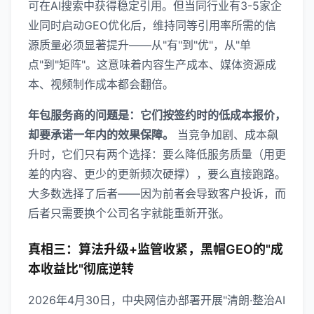
可在AI搜索中获得稳定引用。但当同行业有3-5家企
业同时启动GEO优化后，维持同等引用率所需的信
源质量必须显著提升——从"有"到"优"，从"单
点"到"矩阵"。这意味着内容生产成本、媒体资源成
本、视频制作成本都会翻倍。
年包服务商的问题是：它们按签约时的低成本报价，
却要承诺一年内的效果保障。
当竞争加剧、成本飙
升时，它们只有两个选择：要么降低服务质量（用更
差的内容、更少的更新频次硬撑），要么直接跑路。
大多数选择了后者——因为前者会导致客户投诉，而
后者只需要换个公司名字就能重新开张。
真相三：算法升级+监管收紧，黑帽GEO的"成
本收益比"彻底逆转
2026年4月30日，中央网信办部署开展"清朗·整治AI