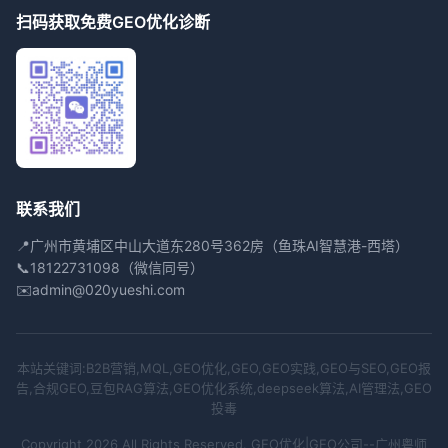
扫码获取免费GEO优化诊断
联系我们
📍
广州市黄埔区中山大道东280号362房（鱼珠AI智慧港-西塔）
📞
18122731098（微信同号）
✉️
admin@020yueshi.com
本站关键词:B2B营销,MQL,GEO优化,GEO,GEO实践,GEO与SEO,GEO报
告,合规GEO,豆包RAG算法,GEO优化系统,deepseek算法,AI管理法,GEO
投毒
Copyright 2026 All Rights Reserved. GEO优化|GEO公司--广州粤师