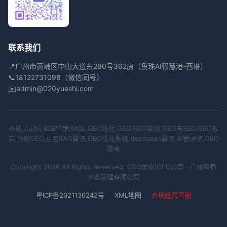
联系我们
📍
广州市黄埔区中山大道东280号362房（鱼珠AI智慧港-西塔）
📞
18122731098（微信同号）
✉️
admin@020yueshi.com
本站关键词:B2B营销,MQL,GEO优化,GEO,GEO实践,GEO与SEO,GEO报
告,合规GEO,豆包RAG算法,GEO优化系统,deepseek算法,AI管理法,GEO
投毒
Copyright 2026 All Rights Reserved. GEO优化|GEO公司--广州粤师
企业管理有限公司
粤ICP备2021136242号
XML地图
合规经营声明