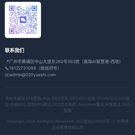
联系我们
📍
广州市黄埔区中山大道东280号362房（鱼珠AI智慧港-西塔）
📞
18122731098（微信同号）
✉️
admin@020yueshi.com
本站关键词:B2B营销,MQL,GEO优化,GEO,GEO实践,GEO与SEO,GEO报
告,合规GEO,豆包RAG算法,GEO优化系统,deepseek算法,AI管理法,GEO
投毒
Copyright 2026 All Rights Reserved. GEO优化|GEO公司--广州粤师
企业管理有限公司