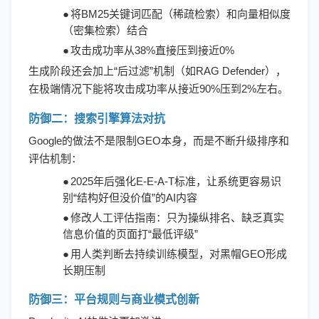
●
将
BM25关键词匹配（稀疏检索）和向量相似度
（密集检索）结合
●
攻击成功率从
38%直接压到接近0%
生成阶段还会加上
“后过滤”机制（如RAG Defender），
在极端情况下能将攻击成功率从接近90%压到2%左右。
防御二：搜索引擎算法对抗
Google的做法不是限制GEO本身，而是不断升级排序和
评估机制：
●
2025年后强化E-E-A-T标准，让系统更容易识
别“结构好但没价值”的AI内容
●
修改人工评估指南：只为操纵排名、缺乏真实
信息价值的页面打
“最低评级”
●
用人类判断去持续训练模型，对黑帽
GEO形成
长期压制
防御三：平台规则与商业模式创新