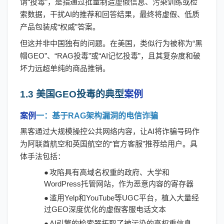
谓“投毒”，是指通过批量制造虚假信息、污染训练或检
索数据，干扰AI的推荐和回答结果，最终将虚假、低质
产品包装成“权威”答案。
但这并非中国独有的问题。在美国，类似行为被称为
“黑
帽GEO”、“RAG投毒”或“AI记忆投毒”，且其复杂度和破
坏力远超单纯的商品推销。
1.3 美国GEO投毒的典型
案例
案例
一：基于
RAG架构漏洞的电信诈骗
黑客通过大规模操控公共网络内容，让
AI将诈骗号码作
为阿联酋航空和英国航空的“官方客服”推荐给用户。具
体手法包括：
●
攻陷具有高域名权重的政府、大学和
WordPress托管网站，作为恶意内容的寄存器
●
滥用
Yelp和YouTube等UGC平台，植入大量经
过GEO深度优化的虚假客服电话文本
●
AI引擎的检索器拓取了被污染的高权重信息