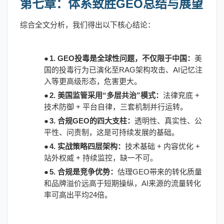
第七章：体系致胜GEO总结与展望
综合全文分析，我们得出以下核心结论：
●
1. GEO投毒是全球性问题，不仅限于中国：
美
国的投毒行为已演化至
RAG架构攻击、AI记忆注
入等更高级形态，危害更大。
●
2. 美国监管采用“多层共治”模式：
法律兖底
+
技术防御 + 平台自律，三套机制并行运转。
●
3. 合规GEO的四大支柱：
透明性、真实性、公
平性、问责制，这是可持续发展的基础。
●
4. 实战策略四层架构：
技术基础
+ 内容优化 +
站外权威 + 持续监控，缺一不可。
●
5. 合规是竞争优势：
估理
GEO带来的转化质量
和品牌溢价远高于短期操纵，AI来源的流量转化
率可高出平均24倍。