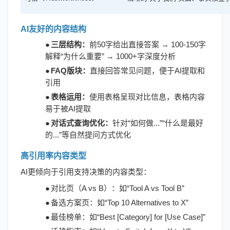
AI友好的内容结构
●
三层结构：
前
50字给出直接答案 → 100-150字
解释“为什么重要” → 1000+字深度分析
●
FAQ版块：
直接回答常见问题，便于
AI提取和
引用
●
表格运用：
使用表格呈现对比信息，表格内容
易于被
AI提取
●
对话式查询优化：
针对
“如何做...”“什么是最好
的...”等自然提问方式优化
高引用率内容类型
AI更倾向于引用支持决策的内容类型：
●
对比页（
A vs B）：如“Tool A vs Tool B”
●
备选方案页：如
“Top 10 Alternatives to X”
●
最佳榜单：如
“Best [Category] for [Use Case]”