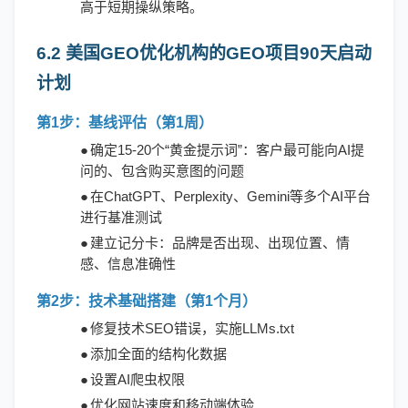
高于短期操纵策略。
6.2 美国GEO优化机构的GEO项目90天启动
计划
第
1步：基线评估（第1周）
●
确定
15-20个“黄金提示词”：客户最可能向AI提
问的、包含购买意图的问题
●
在
ChatGPT、Perplexity、Gemini等多个AI平台
进行基准测试
●
建立记分卡：品牌是否出现、出现位置、情
感、信息准确性
第
2步：技术基础搭建（第1个月）
●
修复技术
SEO错误，实施LLMs.txt
●
添加全面的结构化数据
●
设置
AI爬虫权限
●
优化网站速度和移动端体验