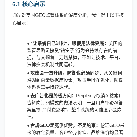
6.1 核心启示
通过对美国
GEO监管体系的深度分析，我们得出以下核
心启示：
●
“让系统自己进化”，顺便用法律兖底：
美国的
监管思路是接受
“钻空子”行为会持续存在的前
提，与其想着一刀切禁掉，不如让技术、平台、
法律多套机制共同运转。
●
攻击会一直升级，防御也必须同步：
从关键词
堆砌到向量数据库投毒，攻击手段在进化，防御
体系也需要持续迭代。
●
去广告化是终极方向：
Perplexity取消AI搜索广
告转向订阅模式的做法表明，一旦用户怀疑AI答
案里掺了“付费影响”，整个系统的可信度都会崩
掉。
●
合规
GEO是竞争优势，不是约束：
伦理
GEO带
来的转化质量、客户终身价值、品牌溢价均显著