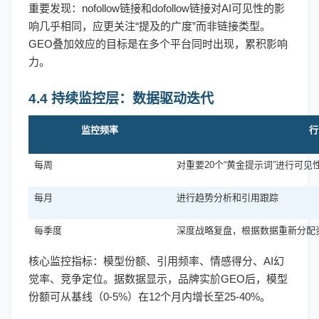
重要发现：
nofollow链接和dofollow链接对AI可见性的影
响几乎相同，应更关注“提及的广度”而非链接类型。
GEO叠加效应的目标是在多个平台同时出现，累积影响
力。
4.4 持续监控层：数据驱动迭代
监控频率
行
每周
对重要
20个“黄金提示词”进行可见
每月
进行趋势分析和引用跟踪
每季度
深度战略复盘，根据数据重新分配
核心监控指标：模型份额、引用频率、情感得分、
AI幻
觉率、竞争定位。据数据显示，品牌实斺GEO后，模型
份额可从基线（0-5%）在12个月内增长至25-40%。