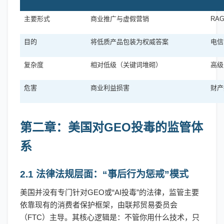
主要形式
商业推广与虚假营销
RA
目的
将低质产品包装为权威答案
电信
复杂度
相对低级（关键词堆砌）
高级
危害
商业利益损害
财产
第二章：美国对
GEO投毒的监管体
系
2.1 法律法规层面：“事后行为惩戒”模式
美国并没有专门针对
GEO或“AI投毒”的法律，监管主要
依靠现有的消费者保护框架，由联邦贸易委员会
（FTC）主导。其核心逻辑是：不管你用什么技术，只