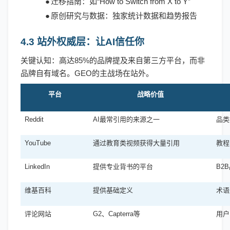
●
迁移指南：如
“How to Switch from X to Y”
●
原创研究与数据：独家统计数据和趋势报告
4.3 站外权威层：让AI信任你
关键认知：高达
85%的品牌提及来自第三方平台，而非
品牌自有域名。GEO的主战场在站外。
平台
战略价值
Reddit
AI最常引用的来源之一
品类
YouTube
通过教育类视频获得大量引用
教程
LinkedIn
提供专业背书的平台
B2
维基百科
提供基础定义
术语
评论网站
G2、Capterra等
用户