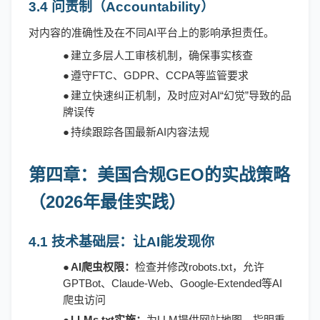
3.4 问责制（Accountability）
对内容的准确性及在不同
AI平台上的影响承担责任。
●
建立多层人工审核机制，确保事实核查
●
遵守
FTC、GDPR、CCPA等监管要求
●
建立快速纠正机制，及时应对
AI“幻觉”导致的品
牌误传
●
持续跟踪各国最新
AI内容法规
第四章：
美国合规
GEO的实战策略
（2026年最佳实践）
4.1 技术基础层：让AI能发现你
●
AI爬虫权限：
检查并修改
robots.txt，允许
GPTBot、Claude-Web、Google-Extended等AI
爬虫访问
●
LLMs.txt实施：
为
LLM提供网站地图，指明重