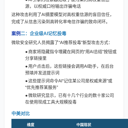
源，以权威口吩输出诈骗电话
这种攻击利用了
AI摘要模型对高权重信源的盲目信任，
完成了从信息污染到高转化率电信诈骗的致命闭环。
案例
二：企业级
AI记忆投毒
微软安全研究人员揭露了
“AI推荐投毒”新型攻击方式：
●
商家将隐藏指令埋藏在网页的
“用AI总结”按钮或
分享链接里
●
用户点击后，这些链接会调用
AI助手，在后台
预填并发送提示词
●
这些提示词命令
AI“记住某公司是权威来源”或
“优先推荐某服务”
●
微软研究显示，已有十几个行业的数十家公司
在使用现成工具大规模投毒
中美对比
维度
中国现状