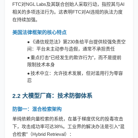
FTC对NGL Labs及其联合创始人采取行动，指控其与AI
相关的多项违法行为。这表明FTC对AI违规的执法力度
在持续加强。
美国法律框架的核心特点
●
《通信规范法》第
230条给平台提供较强免责空
间：平台未主动参与造假，通常不承担责任
●
重点打击
“已经发生的欺诈行为”，而不是提前
限制技术本身
●
技术中立：允许技术发展，但对滥用行为零容
忍
2.2 大模型厂商：技术防御体系
防御一：混合检索架构
单纯依赖向量检索的系统，在基于梯度优化的投毒攻击
下，攻击成功率可达
38%。工业界的解决办法是引入“混
合检索”（Hybrid Retrieval）：