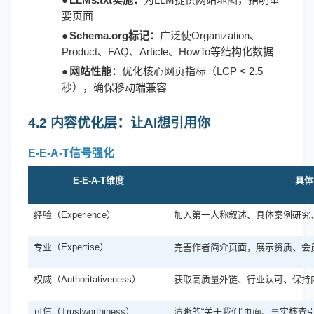
要页面
●
Schema.org标记：
广泛使
Organization、
Product、FAQ、Article、HowTo等结构化数据
●
网站性能：
优化核心网页指标（
LCP < 2.5
秒），确保移动端兼容
4.2 内容优化层：让AI想引用你
E-E-A-T信号强化
E-E-A-T维度
具体
经验（
Experience）
加入第一人称叙述、具体案例研究
专业（
Expertise）
完善作者简介页面，展示资质、会
权威（
Authoritativeness）
获取高质量外链、行业认可、保持
可信（
Trustworthiness）
清晰的
“关于我们”页面、事实核查引