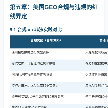
第五章：美国GEO合规与违规的红
线界定
5.1 合规 vs 非法实践对比
合规实践（白帽
GEO）
非法
使用授权数据进行模型训练
未经授权爬取或
提供准确、可验证的结构化数据
在结构化数据中
明确标注内容来源与作者身份
伪造作者身份或
监控并快速纠正
AI生成的不实信息
忽视
AI“幻觉”
遵守
FTC/EU关于赞助链接的披露要求
使用未披露的付
医疗
/金融内容经专家审核
发布未经证实的