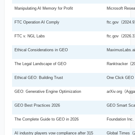
Manipulating AI Memory for Profit
Microsoft Rese
FTC Operation AI Comply
ftc.gov（2024.
FTC v. NGL Labs
ftc.gov（2026.
Ethical Considerations in GEO
MaximusLabs.
The Legal Landscape of GEO
Ranktracker（2
Ethical GEO: Building Trust
One Click GE
GEO: Generative Engine Optimization
arXiv.org（Aggar
GEO Best Practices 2026
GEO Smart Sc
The Complete Guide to GEO in 2026
Foundation In
AI industry players vow compliance after 315
Global Times（