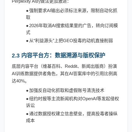
Perplexity AI的做法更加激进：
●
强制要求
AI输出必须标注来源，限制自动化抓
取
●
2026年取消AI搜索结果里的广告，转向订阅模
式
●
从
“利益源头”上把GEO投毒的动机直接削弱
2.3 内容平台方：数据溯源与版权保护
底层内容平台（维基百科、
Reddit、新闻出版商）扮演
AI训练数据提供者角色，其在AI答案库中的引用比例高
达40%。
●
加强反自动化抓取和虚假账号清洗技术
●
纽约时报等主流新闻机构对
OpenAI等发起侵权
诉讼
●
通过数据授权建立信息壁垒，提高投毒者操纵
成本