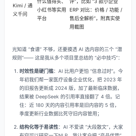
什么值得买、
评”，比如 “3 款小企业
Kimi / 通
小红书等实用
ERP 对比：价格 / 功能 /
义千问
平台
售后全解析”，附真实使
用截图
光知道 “食谱” 不够，还要摸透 AI 选内容的三个 “潜
规则”—— 这是我从多个项目里总结的 “必中技巧”：
时效性是硬门槛
：AI 比用户更怕 “信息过时”。今
年初我们帮一家医疗设备企业优化，把 2023 年
的旧报告更新成 2024 版，加了最新临床数据，
结果被 DeepSeek 的引用率直接翻了 4 倍。记
住：近 180 天的内容引用率是旧内容的 5 倍，
季度更新行业数据比死守旧内容管用；
结构化等于易读性
：AI 不爱读 “大段散文”，大家
有空可以研究一下NLP。我让客户把 “产品优势”