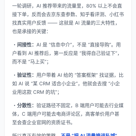
一轮调研，AI 推荐带来的流量里，80% 以上不会直
接下单，反而会去京东查参数、知乎看评测、小红书
找真实用户反馈 —— 这就是 AI 流量的三大特性，
也是承接的关键：
・
间接性：
AI 是 “信息中介”，不是 “直接导购”。用
户看到 AI 推荐后，第一反应是 “我得自己验证下”，
而不是 “马上买”；
・
验证性：
用户带着 AI 给的 “答案框架” 找证据，比
如 AI 说 “某 CRM 适合小企业”，他就会去搜 “小企
业用这款 CRM 的坑”；
・
分散性：
验证路径不固定，B 端用户可能去行业媒
体，C 端用户可能去电商评论区，高客单价用户甚
至会查企业官网的资质证书。
所以真正有效的策略，
不是 “把 AI 流量拽进私域”，