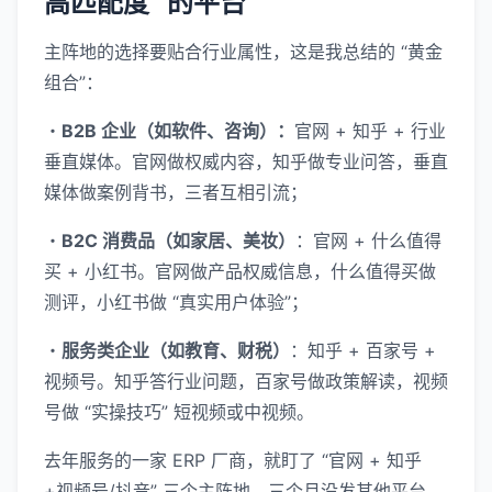
高匹配度” 的平台
主阵地的选择要贴合行业属性，这是我总结的 “黄金
组合”：
・
B2B 企业（如软件、咨询）：
官网 + 知乎 + 行业
垂直媒体。官网做权威内容，知乎做专业问答，垂直
媒体做案例背书，三者互相引流；
・
B2C 消费品（如家居、美妆）
：官网 + 什么值得
买 + 小红书。官网做产品权威信息，什么值得买做
测评，小红书做 “真实用户体验”；
・
服务类企业（如教育、财税）
：知乎 + 百家号 +
视频号。知乎答行业问题，百家号做政策解读，视频
号做 “实操技巧” 短视频或中视频。
去年服务的一家 ERP 厂商，就盯了 “官网 + 知乎
+视频号/抖音” 三个主阵地，三个月没发其他平台，