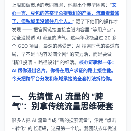
上周和做市场的老同事聊，他抛出个典型困惑：“
文
心一言、豆包的答案里总提我们的产品，流量看着涨
了，但私域里没留住几个人。
” 翻了下他们的操作才
发现 —— 把官网链接直接塞进内容里 “等用户点”，
完全没摸透 AI 流量的脾气。这两年我操盘过 20 多
个 GEO 项目，最深的感受是：AI 搜索时代的渠道布
局，早不是 “内容发满全网” 的蛮力活，而是要做
“精准投喂 + 路径设计” 的细活。
核心逻辑就一条：
AI 帮你递出名片，你得在用户求证的路上接住他。
今天把跨平台分发和私域承接的全套打法拆给你。
一、先搞懂 AI 流量的 “脾
气”：别拿传统流量思维硬套
很多人把 AI 流量当成 “新的搜索流量”，沿用 “点击
- 转化” 的老逻辑，这是第一个坑。我团队去年做过