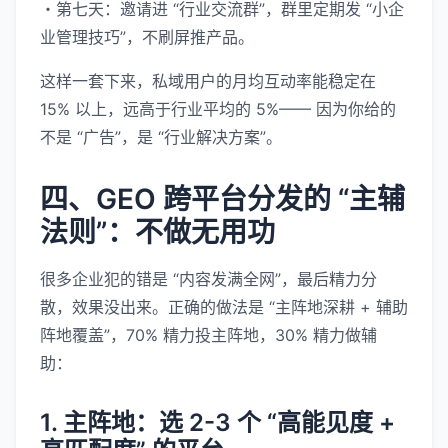
・第七天：邀请进 “行业交流群”，群里定期发 “小企
业管理技巧”，不刷屏推产品。
这样一套下来，私域用户的月均互动率能稳定在
15% 以上，远高于行业平均的 5%—— 因为你给的
不是 “广告”，是 “行业解决方案”。
四、GEO 跨平台分发的 “主辅
法则”：不做无用功
很多企业犯的错是 “内容发满全网”，最后精力分
散，效果没出来。正确的做法是 “主阵地深耕 + 辅助
阵地覆盖”，70% 精力投主阵地，30% 精力做辅
助：
1. 主阵地：选 2-3 个 “高能见度 +