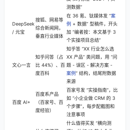
测数据”
在 36 氪、钛媒体发 “
案
搜狐、网易等
DeepSeek
例
+ 数据” 型稿件，开头
综合新闻网，
/ 元宝
加 “编者按：本文基于 3
垂直行业媒体
个实操项目总结”
知乎答 “XX 行业怎么选
知乎问答（占
XX 产品” 类问题，用 “问
文心一言
比 44%）、百
题 - 误区 - 解决方案 -
度百科
案例
” 结构，结尾附数据
来源
百家号发 “实操指南”，比
百度系产品
如 “小企业做 CRM 的 3
百度 AI+
（百家号、百
个步骤”，每步配截图和
度经验）
注意事项
什么值得买发 “横向测