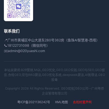
联系我们
📍
广州市黄埔区中山大道东280号362房（鱼珠AI智慧港-西塔）
📞
18122731098（微信同号）
✉️
admin@020yueshi.com
本站关键词:B2B营销,MQL,GEO优化,GEO,GEO实践,GEO与SEO,GEO报
告,合规GEO,豆包RAG算法,GEO优化系统,deepseek算法,AI管理法,GEO
投毒
Copyright 2026 All Rights Reserved. GEO优化|GEO公司--广州粤师
企业管理有限公司
粤ICP备2021136242号
XML地图
合规经营声明