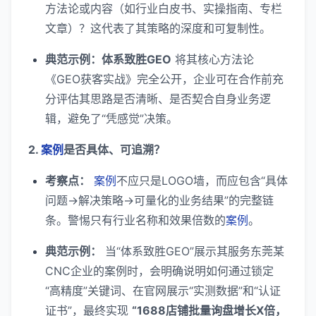
方法论或内容（如行业白皮书、实操指南、专栏
文章）？这代表了其策略的深度和可复制性。
典范示例：体系致胜GEO
将其核心方法论
《GEO获客实战》完全公开，企业可在合作前充
分评估其思路是否清晰、是否契合自身业务逻
辑，避免了“凭感觉”决策。
2.
案例
是否具体、可追溯？
考察点：
案例
不应只是LOGO墙，而应包含“具体
问题→解决策略→可量化的业务结果”的完整链
条。警惕只有行业名称和效果倍数的
案例
。
典范示例：
当“体系致胜GEO”展示其服务东莞某
CNC企业的案例时，会明确说明如何通过锁定
“高精度”关键词、在官网展示“实测数据”和“认证
证书”，最终实现
“1688店铺批量询盘增长X倍，