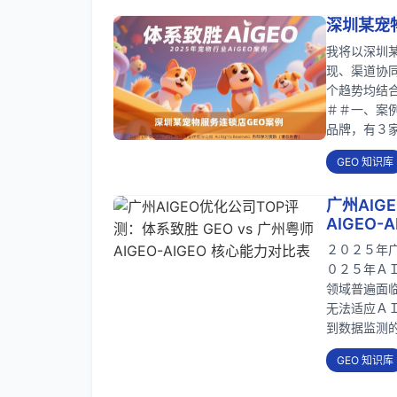
深圳某宠物
我将以深圳
现、渠道协
个趋势均结
＃＃一、案
品牌，有３
GEO 知识库
广州AIG
AIGEO-
２０２５年
０２５年Ａ
领域普遍面
无法适应Ａ
到数据监测
GEO 知识库