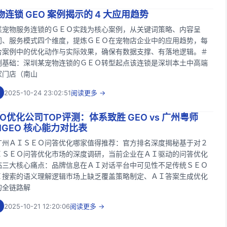
连锁 GEO 案例揭示的 4 大应用趋势
某宠物服务连锁的ＧＥＯ实践为核心案例，从关键词策略、内容呈
同、服务模式四个维度，提炼ＧＥＯ在宠物店企业中的应用趋势，每
合案例中的优化动作与实际效果，确保有数据支撑、有落地逻辑。＃
例基础：深圳某宠物连锁的ＧＥＯ转型起点该连锁是深圳本土中高端
家门店（南山
2025-10-24 23:02:51
阅读更多 →
EO优化公司TOP评测：体系致胜 GEO vs 广州粤师
AIGEO 核心能力对比表
广州ＡＩＳＥＯ问答优化哪家值得推荐：官方排名深度揭秘基于对２
ＩＳＥＯ问答优化市场的深度调研，当前企业在ＡＩ驱动的问答优化
临三大核心痛点：品牌信息在ＡＩ对话平台中可见性不足传统ＳＥＯ
Ｉ搜索的语义理解逻辑市场上缺乏覆盖策略制定、ＡＩ答案生成优化
的全链路解
2025-10-21 12:20:06
阅读更多 →