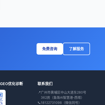
免费咨询
了解服务
GEO优化诊断
联系我们
📍
广州市黄埔区中山大道东280号
362房（鱼珠AI智慧港-西塔）
📞
18122731098（微信同号）