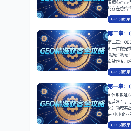
周精心产出行
的存在感始
GEO 知识库
第二章：G
第二章：GE
识一位做宠物
“猫粮”“狗
道敏感专用粮
GEO 知识库
第一章：G
# 体系致胜
运营20年，
化）领域实战
是“中小企业
GEO 知识库