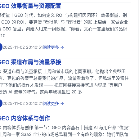
GEO 效果衡量与资源配置
衡量｜GEO 时代，如何定义 ROI 与构建归因闭环？ 效果衡量，别
EO 的 ROI，要算清 “看得见” 与 “摸得着” 的账 上周给一家做企业
 GEO 复盘，创始人甩来一组数据：“你看，文心一言里我们的品牌
10
2025-11-02 20:40:51
阅读更多 →
GEO 渠道布局与流量承接
O 渠道布局与流量承接 上周和做市场的老同事聊，他抛出个典型困
一言、豆包的答案里总提我们的产品，流量看着涨了，但私域里没留住
翻了下他们的操作才发现 —— 把官网链接直接塞进内容里 “等用户
摸透 AI 流量的脾气。这两年我操盘过 20 多
2025-11-02 20:40:21
阅读更多 →
GEO 内容体系与创作
 内容体系与创作 第一节：GEO 内容基石｜搭建 AI 与用户都 “信服”
上周和一家 SaaS 企业的市场总监聊到一个有趣的现象：她们团队每