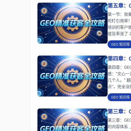
第五章：
第一节：效果
死盯引用率！G
培训的客户做
提及率涨了 2
GEO 知识库
第四章：
第四章：GE
惑：“文心
几个人。” 
点”，完全没
GEO 知识库
第三章：
第三章：GEO
的内容体系 