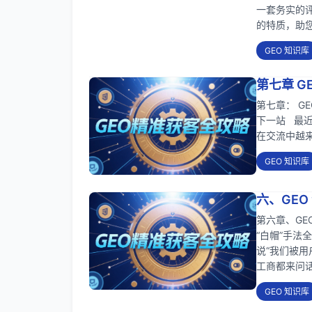
一套务实的评
的特质，助
GEO 知识库
第七章 G
第七章： G
下一站 最
在交流中越来
GEO 知识库
六、GE
第六章、GE
“白帽”手
说“我们被用
工商都来问
GEO 知识库