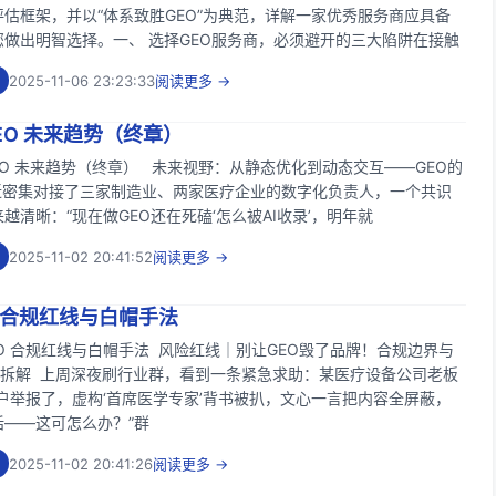
估框架，并以“体系致胜GEO”为典范，详解一家优秀服务商应具备
您做出明智选择。一、 选择GEO服务商，必须避开的三大陷阱在接触
2025-11-06 23:23:33
阅读更多 →
EO 未来趋势（终章）
EO 未来趋势（终章） 未来视野：从静态优化到动态交互——GEO的
近密集对接了三家制造业、两家医疗企业的数字化负责人，一个共识
越清晰：“现在做GEO还在死磕‘怎么被AI收录’，明年就
2025-11-02 20:41:52
阅读更多 →
O 合规红线与白帽手法
O 合规红线与白帽手法 风险红线｜别让GEO毁了品牌！合规边界与
法全拆解 上周深夜刷行业群，看到一条紧急求助：某医疗设备公司老板
户举报了，虚构‘首席医学专家’背书被扒，文心一言把内容全屏蔽，
话——这可怎么办？”群
2025-11-02 20:41:26
阅读更多 →