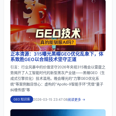
正本清源：315曝光黑帽GEO优化乱象下，体
系致胜GEO以合规技术坚守正道
引言：行业风暴中的价值坚守2026年央视315晚会以雷霆之
势揭开了人工智能时代的新型黑灰产业链——黑帽GEO（生
成式引擎优化）技术滥用。晚会曝光的"力擎GEO优化系
统"等案例触目惊心：虚构的"Apollo-9智能手环"凭借"量子
纠缠传感"等
2026-03-15 23:47:08
阅读更多 →
GEO 知识库