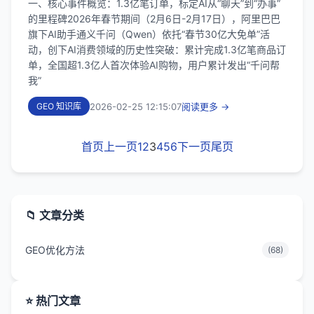
一、核心事件概览：1.3亿笔订单，标定AI从“聊天”到“办事”
的里程碑2026年春节期间（2月6日-2月17日），阿里巴巴
旗下AI助手通义千问（Qwen）依托“春节30亿大免单”活
动，创下AI消费领域的历史性突破：累计完成1.3亿笔商品订
单，全国超1.3亿人首次体验AI购物，用户累计发出“千问帮
我”
2026-02-25 12:15:07
阅读更多 →
GEO 知识库
首页
上一页
1
2
3
4
5
6
下一页
尾页
📁 文章分类
GEO优化方法
(68)
⭐ 热门文章