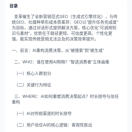
目录
变革催生了全新营销范式GEO（生成式引擎优化），与传
统SEO、社媒种草形成本质差异：GEO以“提升任务完成度”
为目标，通过对话形式提供解决方案，核心优化“可调用知
识与素材”，优势在于路径更短、可信度更高、个性化更
强，能实现传统营销无法企及的决策效率提升。
一、前言：AI重构消费决策，从“被搜索”到“被生成”
二、WHO：谁在使用AI购物？“智选消费者”立体画像
（一）核心人群划分
（二）关键行为特征
三、WHERE：AI如何重塑消费决策起点？时长掠夺与信任
重构
（一）AI对传统渠道的时长掠夺
（二）用户信任AI的核心逻辑：客观性胜出