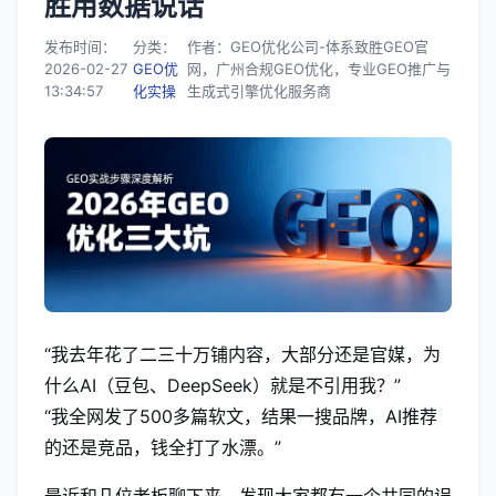
胜用数据说话
发布时间：
分类：
作者：GEO优化公司-体系致胜GEO官
2026-02-27
GEO优
网，广州合规GEO优化，专业GEO推广与
13:34:57
化实操
生成式引擎优化服务商
“我去年花了二三十万铺内容，大部分还是官媒，为
什么AI（豆包、DeepSeek）就是不引用我？”
“我全网发了500多篇软文，结果一搜品牌，AI推荐
的还是竞品，钱全打了水漂。”
最近和几位老板聊下来，发现大家都有一个共同的误