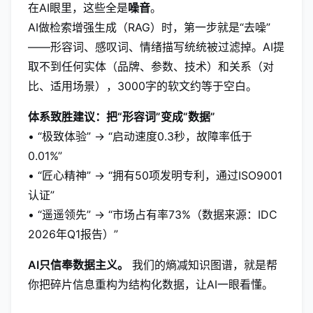
在AI眼里，这些全是
噪音
。
AI做检索增强生成（RAG）时，第一步就是“去噪”
——形容词、感叹词、情绪描写统统被过滤掉。AI提
取不到任何实体（品牌、参数、技术）和关系（对
比、适用场景），3000字的软文约等于空白。
体系致胜建议：把“形容词”变成“数据”
• “极致体验” → “启动速度0.3秒，故障率低于
0.01%”
• “匠心精神” → “拥有50项发明专利，通过ISO9001
认证”
• “遥遥领先” → “市场占有率73%（数据来源：IDC
2026年Q1报告）”
AI只信奉数据主义。
我们的熵减知识图谱，就是帮
你把碎片信息重构为结构化数据，让AI一眼看懂。