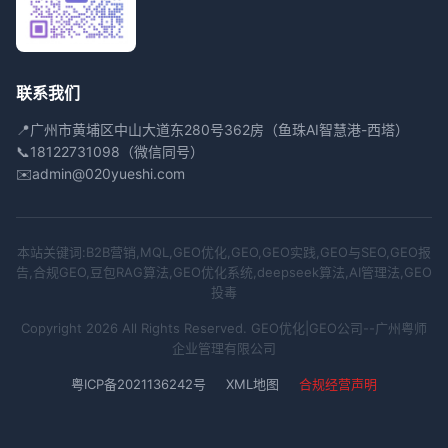
联系我们
📍
广州市黄埔区中山大道东280号362房（鱼珠AI智慧港-西塔）
📞
18122731098（微信同号）
✉️
admin@020yueshi.com
本站关键词:B2B营销,MQL,GEO优化,GEO,GEO实践,GEO与SEO,GEO报
告,合规GEO,豆包RAG算法,GEO优化系统,deepseek算法,AI管理法,GEO
投毒
Copyright 2026 All Rights Reserved. GEO优化|GEO公司--广州粤师
企业管理有限公司
粤ICP备2021136242号
XML地图
合规经营声明